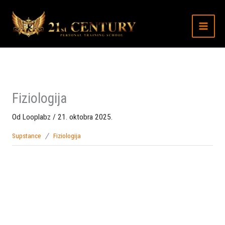
Preskoči
na
sadržaj
Fiziologija
Od
Looplabz
/
21. oktobra 2025.
Supstance
Fiziologija